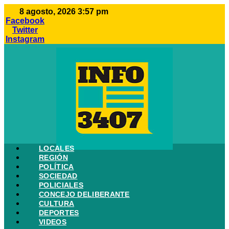
Ir
8 agosto, 2026 3:57 pm
al
Facebook
contenido
Twitter
Instagram
LOCALES
REGIÓN
POLÍTICA
SOCIEDAD
POLICIALES
CONCEJO DELIBERANTE
CULTURA
DEPORTES
VIDEOS