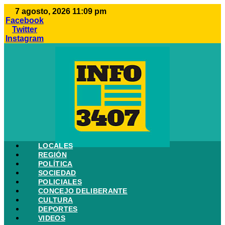
Ir
7 agosto, 2026 11:09 pm
al
Facebook
contenido
Twitter
Instagram
LOCALES
REGIÓN
POLÍTICA
SOCIEDAD
POLICIALES
CONCEJO DELIBERANTE
CULTURA
DEPORTES
VIDEOS