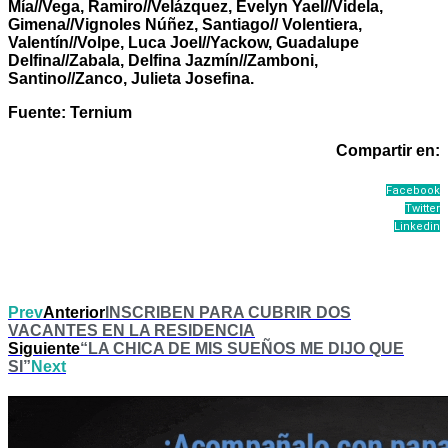
Mía//Vega, Ramiro//Velázquez, Evelyn Yael//Videla,
Gimena//Vignoles Núñez, Santiago// Volentiera,
Valentín//Volpe, Luca Joel//Yackow, Guadalupe
Delfina//Zabala, Delfina Jazmín//Zamboni,
Santino//Zanco, Julieta Josefina.
Fuente: Ternium
Compartir en:
Facebook
Twitter
Linkedin
Prev
Anterior
INSCRIBEN PARA CUBRIR DOS
VACANTES EN LA RESIDENCIA
Siguiente
“LA CHICA DE MIS SUEÑOS ME DIJO QUE
SI”
Next