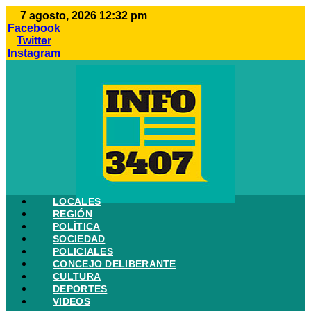
Ir
7 agosto, 2026 12:32 pm
al
Facebook
contenido
Twitter
Instagram
LOCALES
REGIÓN
POLÍTICA
SOCIEDAD
POLICIALES
CONCEJO DELIBERANTE
CULTURA
DEPORTES
VIDEOS