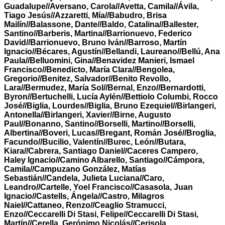
Guadalupe//Aversano, Carola//Avetta, Camila//Ávila,
Tiago Jesús//Azzaretti, Mía//Babudro, Brisa
Mailín//Balassone, Dante//Baldo, Catalina//Ballester,
Santino//Barberis, Martina//Barrionuevo, Federico
David//Barrionuevo, Bruno Iván//Barroso, Martín
Ignacio//Bécares, Agustín//Bellandi, Laureano//Bellú, Ana
Paula//Belluomini, Gina//Benavidez Manieri, Ismael
Francisco//Benedicto, María Clara//Bengolea,
Gregorio//Benitez, Salvador//Benito Revollo,
Lara//Bermudez, María Sol//Bernal, Enzo//Bernardotti,
Byron//Bertuchelli, Lucía Aylén//Bettiolo Columbi, Rocco
José//Biglia, Lourdes//Biglia, Bruno Ezequiel//Birlangeri,
Antonella//Birlangeri, Xavier//Birne, Augusto
Paul//Bonanno, Santino//Borselli, Martino//Borselli,
Albertina//Boveri, Lucas//Bregant, Román José//Broglia,
Facundo//Bucilio, Valentín//Burec, León//Butara,
Kiara//Cabrera, Santiago Daniel//Caceres Campero,
Haley Ignacio//Camino Albarello, Santiago//Cámpora,
Camila//Campuzano González, Matías
Sebastián//Candela, Julieta Luciana//Caro,
Leandro//Cartelle, Yoel Francisco//Casasola, Juan
Ignacio//Castells, Ángela//Castro, Milagros
Naiel//Cattaneo, Renzo//Ceaglio Stramucci,
Enzo//Ceccarelli Di Stasi, Felipe//Ceccarelli Di Stasi,
Martín//Cerella, Gerónimo Nicolás//Cerisola,