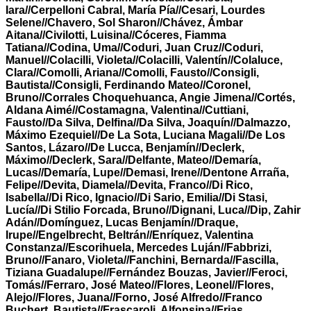
Iara//Cerpelloni Cabral, María Pía//Cesari, Lourdes
Selene//Chavero, Sol Sharon//Chávez, Ámbar
Aitana//Civilotti, Luisina//Cóceres, Fiamma
Tatiana//Codina, Uma//Coduri, Juan Cruz//Coduri,
Manuel//Colacilli, Violeta//Colacilli, Valentín//Colaluce,
Clara//Comolli, Ariana//Comolli, Fausto//Consigli,
Bautista//Consigli, Ferdinando Mateo//Coronel,
Bruno//Corrales Choquehuanca, Angie Jimena//Cortés,
Aldana Aimé//Costamagna, Valentina//Cuttiani,
Fausto//Da Silva, Delfina//Da Silva, Joaquín//Dalmazzo,
Máximo Ezequiel//De La Sota, Luciana Magali//De Los
Santos, Lázaro//De Lucca, Benjamín//Declerk,
Máximo//Declerk, Sara//Delfante, Mateo//Demaría,
Lucas//Demaría, Lupe//Demasi, Irene//Dentone Arraña,
Felipe//Devita, Diamela//Devita, Franco//Di Rico,
Isabella//Di Rico, Ignacio//Di Sario, Emilia//Di Stasi,
Lucía//Di Stilio Forcada, Bruno//Dignani, Luca//Dip, Zahir
Adán//Domínguez, Lucas Benjamín//Draque,
Irupe//Engelbrecht, Beltrán//Enríquez, Valentina
Constanza//Escorihuela, Mercedes Luján//Fabbrizi,
Bruno//Fanaro, Violeta//Fanchini, Bernarda//Fascilla,
Tiziana Guadalupe//Fernández Bouzas, Javier//Feroci,
Tomás//Ferraro, José Mateo//Flores, Leonel//Flores,
Alejo//Flores, Juana//Forno, José Alfredo//Franco
Buchert, Bautista//Frascaroli, Alfonsina//Frias,