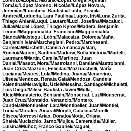
Lorenzo//López, Martina//López Grega, Agustín
Tomás//López Moreno, Nicolás//López Novara,
Jeremías//Lucchesi, Bautista//Luchi, Priscila
Andrea//Ludueña, Lara Paulina//Lugos, Iris//Luna Zurita,
Thiago Ahian//Luqui, Lautaro//Luzi, Josefina//Macaluci,
Julia//Maciel López, Thiago Kyros//Madera, Benjamín
Leonel//Maggioncalda, Francisco//Maggioncalda,
Bianca//Maistegui, León//Malacalza, Dolores//Maña,
Benjamín Iván//Marchegiani, Pedro//Marchesani,
Carmela//Marchetti, Camila Amancay//Mari,
Rocco//Marioni, Santino//Markow, Sofía Victoria//Martelli,
Laureano//Martín, Camila//Martínez, Juan
Daniel//Massot, Mora//Mastroianni, Damián//Mastroianni,
Juan Cruz//Mazzoni, Felicitas//Mazzucchelli, María
Luciana//Meares, Lola//Medina, Juana//Menarvino,
Ulises//Mendoza, Renata Gaia//Mendoza, Candela
Valentina//Meraviglia, Uziel//Messina, Santiago//Micheletti,
Luis Diego//Milesi, Bautista Javier//Molla,
Alejo//Monasterio, Benjamín//Monserrat, Luz//Monserrat,
Juan Cruz//Montaldo, Venancio//Montero,
Candela//Montibeller, Lara//Montibeller, Juan//Montiel,
Tomás//Morales, Ainara//Morelli, Catalina//Morelli,
Eliseo//Morressi Arias, Donato//Motta, Oriana
Shaiel//Muciachio, Jarno//Mujica, Esmeralda//Müller,
Luisina//Muñoz, Franco Gabriel//Naguel,