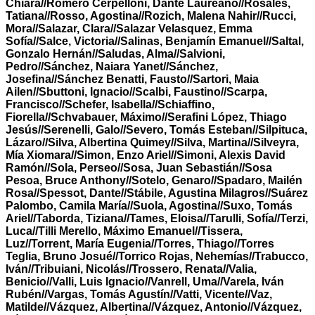
Chiara//Romero Cerpelloni, Dante Laureano//Rosales,
Tatiana//Rosso, Agostina//Rozich, Malena Nahir//Rucci,
Mora//Salazar, Clara//Salazar Velasquez, Emma
Sofía//Salce, Victoria//Salinas, Benjamín Emanuel//Saltal,
Gonzalo Hernán//Saludas, Alma//Salvioni,
Pedro//Sánchez, Naiara Yanet//Sánchez,
Josefina//Sánchez Benatti, Fausto//Sartori, Maia
Ailen//Sbuttoni, Ignacio//Scalbi, Faustino//Scarpa,
Francisco//Schefer, Isabella//Schiaffino,
Fiorella//Schvabauer, Máximo//Serafini López, Thiago
Jesús//Serenelli, Galo//Severo, Tomás Esteban//Silpituca,
Lázaro//Silva, Albertina Quimey//Silva, Martina//Silveyra,
Mía Xiomara//Simon, Enzo Ariel//Simoni, Alexis David
Ramón//Sola, Perseo//Sosa, Juan Sebastián//Sosa
Pesoa, Bruce Anthony//Sotelo, Genaro//Spadaro, Mailén
Rosa//Spessot, Dante//Stábile, Agustina Milagros//Suárez
Palombo, Camila María//Suola, Agostina//Suxo, Tomás
Ariel//Taborda, Tiziana//Tames, Eloisa//Tarulli, Sofía//Terzi,
Luca//Tilli Merello, Máximo Emanuel//Tissera,
Luz//Torrent, María Eugenia//Torres, Thiago//Torres
Teglia, Bruno Josué//Torrico Rojas, Nehemías//Trabucco,
Iván//Tribuiani, Nicolás//Trossero, Renata//Valia,
Benicio//Valli, Luis Ignacio//Vanrell, Uma//Varela, Iván
Rubén//Vargas, Tomás Agustín//Vatti, Vicente//Vaz,
Matilde//Vázquez, Albertina//Vázquez, Antonio//Vázquez,