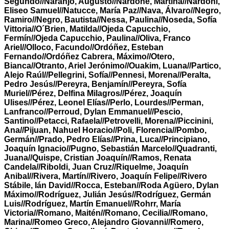
Segundo//Naranjo, Augusto//Nardone, Martina//Nardoni,
Eliseo Samuel//Natucce, María Paz//Nava, Álvaro//Negro,
Ramiro//Negro, Bautista//Nessa, Paulina//Noseda, Sofía
Vittoria//O´Brien, Matilda//Ojeda Capucchio,
Fermín//Ojeda Capucchio, Paulina//Oliva, Franco
Ariel//Olloco, Facundo//Ordóñez, Esteban
Fernando//Ordóñez Cabrera, Máximo//Otero,
Bianca//Otranto, Ariel Jerónimo//Ouakim, Luana//Partico,
Alejo Raúl//Pellegrini, Sofía//Pennesi, Morena//Peralta,
Pedro Jesús//Pereyra, Benjamín//Pereyra, Sofía
Muriel//Pérez, Delfina Milagros//Pérez, Joaquín
Ulises//Pérez, Leonel Elías//Perlo, Lourdes//Perman,
Lanfranco//Perroud, Dylan Emmanuel//Pescio,
Santino//Petacci, Rafaela//Petrovelli, Morena//Piccinini,
Ana//Pijuan, Nahuel Horacio//Poli, Florencia//Pombo,
Germán//Prado, Pedro Elías//Prina, Luca//Principiano,
Joaquín Ignacio//Pugno, Sebastián Marcelo//Quadranti,
Juana//Quispe, Cristian Joaquín//Ramos, Renata
Candela//Riboldi, Juan Cruz//Riquelme, Joaquín
Anibal//Rivera, Martín//Rivero, Joaquín Felipe//Rivero
Stábile, Ián David//Rocca, Esteban//Roda Agüero, Dylan
Máximo//Rodríguez, Julián Jesús//Rodríguez, Germán
Luis//Rodríguez, Martín Emanuel//Rohrr, María
Victoria//Romano, Maitén//Romano, Cecilia//Romano,
Marina//Romeo Greco, Alejandro Giovanni//Romero,