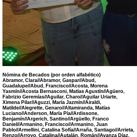
Nómina de Becados (por orden alfabético)
Abramor, Clara//Abramor, Gaspar//Abud,
Guadalupe//Abud, Francisco//Acosta, Morena
Yasmín//Acosta Bernasconi, Matías Agustín//Agüero,
Fabrizio Geremías//Aguilar, Charo//Aguilar Uriarte,
Ximena Pilar//Aguzzi, María Jazmín//Airaldi,
Matilde//Alegrette, Genaro//Altamiranda, Matías
Luciano//Anderson, María Pía//Ardissone,
Benjamín//Argerich, Santino//Argüello, Franco
Daniel//Armanino, Francisco//Armanino, Juan
Pablo//Armellini, Catalina Sofía//Arraña, Santiago//Arrieta,
Renzo//Arroyo, Catalina//Autalán, Román//Avanza Díaz,