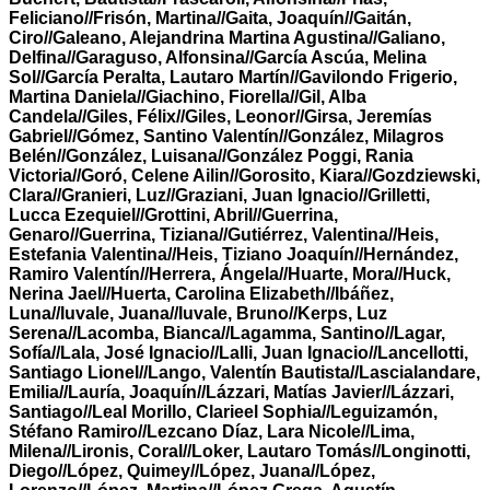
Feliciano//Frisón, Martina//Gaita, Joaquín//Gaitán,
Ciro//Galeano, Alejandrina Martina Agustina//Galiano,
Delfina//Garaguso, Alfonsina//García Ascúa, Melina
Sol//García Peralta, Lautaro Martín//Gavilondo Frigerio,
Martina Daniela//Giachino, Fiorella//Gil, Alba
Candela//Giles, Félix//Giles, Leonor//Girsa, Jeremías
Gabriel//Gómez, Santino Valentín//González, Milagros
Belén//González, Luisana//González Poggi, Rania
Victoria//Goró, Celene Ailin//Gorosito, Kiara//Gozdziewski,
Clara//Granieri, Luz//Graziani, Juan Ignacio//Grilletti,
Lucca Ezequiel//Grottini, Abril//Guerrina,
Genaro//Guerrina, Tiziana//Gutiérrez, Valentina//Heis,
Estefania Valentina//Heis, Tiziano Joaquín//Hernández,
Ramiro Valentín//Herrera, Ángela//Huarte, Mora//Huck,
Nerina Jael//Huerta, Carolina Elizabeth//Ibáñez,
Luna//Iuvale, Juana//Iuvale, Bruno//Kerps, Luz
Serena//Lacomba, Bianca//Lagamma, Santino//Lagar,
Sofía//Lala, José Ignacio//Lalli, Juan Ignacio//Lancellotti,
Santiago Lionel//Lango, Valentín Bautista//Lascialandare,
Emilia//Lauría, Joaquín//Lázzari, Matías Javier//Lázzari,
Santiago//Leal Morillo, Clarieel Sophia//Leguizamón,
Stéfano Ramiro//Lezcano Díaz, Lara Nicole//Lima,
Milena//Lironis, Coral//Loker, Lautaro Tomás//Longinotti,
Diego//López, Quimey//López, Juana//López,