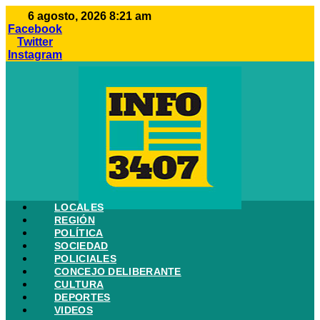
Ir
6 agosto, 2026 8:21 am
al
Facebook
contenido
Twitter
Instagram
LOCALES
REGIÓN
POLÍTICA
SOCIEDAD
POLICIALES
CONCEJO DELIBERANTE
CULTURA
DEPORTES
VIDEOS