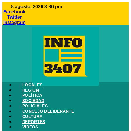
Ir
8 agosto, 2026 3:36 pm
al
Facebook
contenido
Twitter
Instagram
LOCALES
REGIÓN
POLÍTICA
SOCIEDAD
POLICIALES
CONCEJO DELIBERANTE
CULTURA
DEPORTES
VIDEOS