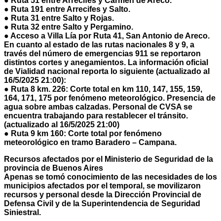
● Ruta 51 entre Arrecifes y Carmen de Areco.
● Ruta 191 entre Arrecifes y Salto.
● Ruta 31 entre Salto y Rojas.
● Ruta 32 entre Salto y Pergamino.
● Acceso a Villa Lía por Ruta 41, San Antonio de Areco.
En cuanto al estado de las rutas nacionales 8 y 9, a
través del número de emergencias 911 se reportaron
distintos cortes y anegamientos. La información oficial
de Vialidad nacional reporta lo siguiente (actualizado al
16/5/2025 21:00):
● Ruta 8 km. 226: Corte total en km 110, 147, 155, 159,
164, 171, 175 por fenómeno meteorológico. Presencia de
agua sobre ambas calzadas. Personal de CVSA se
encuentra trabajando para restablecer el tránsito.
(actualizado al 16/5/2025 21:00)
● Ruta 9 km 160: Corte total por fenómeno
meteorológico en tramo Baradero – Campana.
Recursos afectados por el Ministerio de Seguridad de la
provincia de Buenos Aires
Apenas se tomó conocimiento de las necesidades de los
municipios afectados por el temporal, se movilizaron
recursos y personal desde la Dirección Provincial de
Defensa Civil y de la Superintendencia de Seguridad
Siniestral.