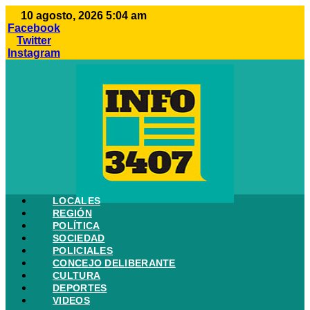
Ir
10 agosto, 2026 5:04 am
al
Facebook
contenido
Twitter
Instagram
LOCALES
REGIÓN
POLÍTICA
SOCIEDAD
POLICIALES
CONCEJO DELIBERANTE
CULTURA
DEPORTES
VIDEOS