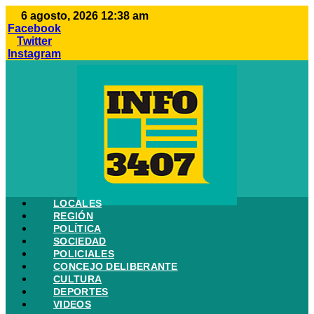
Ir
6 agosto, 2026 12:38 am
al
Facebook
contenido
Twitter
Instagram
LOCALES
REGIÓN
POLÍTICA
SOCIEDAD
POLICIALES
CONCEJO DELIBERANTE
CULTURA
DEPORTES
VIDEOS