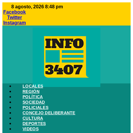
Ir
8 agosto, 2026 8:48 pm
al
Facebook
contenido
Twitter
Instagram
LOCALES
REGIÓN
POLÍTICA
SOCIEDAD
POLICIALES
CONCEJO DELIBERANTE
CULTURA
DEPORTES
VIDEOS