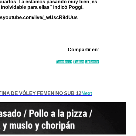
 cuartos. La estamos pasando muy bien, es
inolvidable para ellas” indicó Poggi.
www.youtube.com/live/_wUscR9dUus
Compartir en:
Facebook
Twitter
Linkedin
NA DE VÓLEY FEMENINO SUB 12
Next