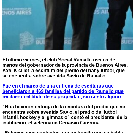
El último viernes, el club Social Ramallo recibió de
manos del gobernador de la provincia de Buenos Aires,
Axel Kicillof la escritura del predio del baby futbol, que
se encuentra sobre avenida Savio de Ramallo.
Fue en el marco de una entrega de escrituras que
beneficiaron a 469 familias del partido de Ramallo que
recibieron el título de su propiedad, sin costo alguno.
“Nos hicieron entrega de la escritura del predio que se
encuentra sobre avenida Savio, el predio del futbol
infantil, hockey y el gimnasio” contó el presidente de la
institución, el veterinario Gervasio Guerrina.
“Estamos muy contentos, era un tramite que se había