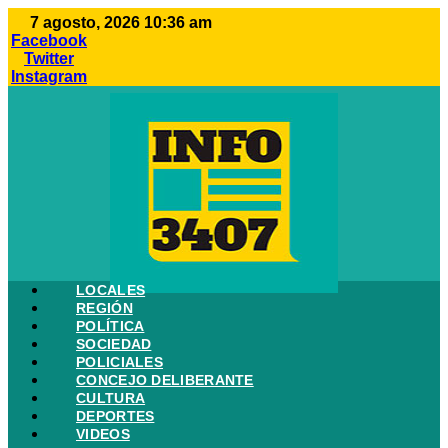
Ir
7 agosto, 2026 10:36 am
al
Facebook
contenido
Twitter
Instagram
LOCALES
REGIÓN
POLÍTICA
SOCIEDAD
POLICIALES
CONCEJO DELIBERANTE
CULTURA
DEPORTES
VIDEOS