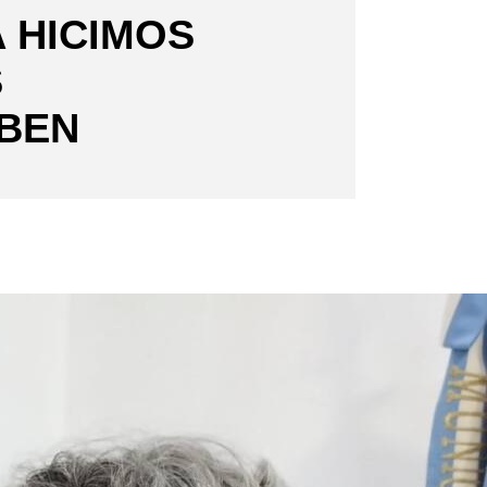
 HICIMOS
S
EBEN