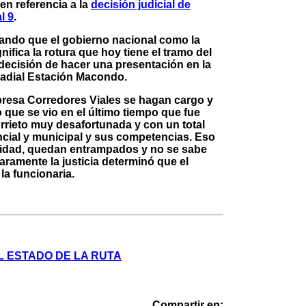
 en referencia a la
decisión judicial de
l 9
.
tando que el gobierno nacional como la
ifica la rotura que hoy tiene el tramo del
 decisión de hacer una presentación en la
 radial Estación Macondo.
presa Corredores Viales se hagan cargo y
 que se vio en el último tiempo que fue
Arrieto muy desafortunada y con un total
ncial y municipal y sus competencias. Eso
idad, quedan entrampados y no se sabe
aramente la justicia determinó que el
la funcionaria.
EL ESTADO DE LA RUTA
Compartir en: