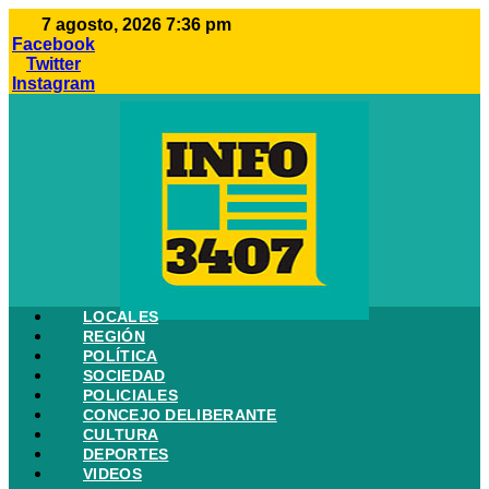
Ir
7 agosto, 2026 7:36 pm
al
Facebook
contenido
Twitter
Instagram
LOCALES
REGIÓN
POLÍTICA
SOCIEDAD
POLICIALES
CONCEJO DELIBERANTE
CULTURA
DEPORTES
VIDEOS