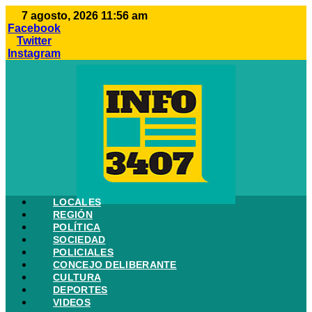
Ir
7 agosto, 2026 11:56 am
al
Facebook
contenido
Twitter
Instagram
LOCALES
REGIÓN
POLÍTICA
SOCIEDAD
POLICIALES
CONCEJO DELIBERANTE
CULTURA
DEPORTES
VIDEOS