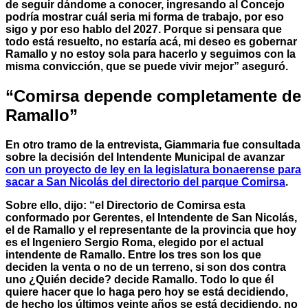
de seguir dándome a conocer, ingresando al Concejo
podría mostrar cuál seria mi forma de trabajo, por eso
sigo y por eso hablo del 2027. Porque si pensara que
todo está resuelto, no estaría acá, mi deseo es gobernar
Ramallo y no estoy sola para hacerlo y seguimos con la
misma convicción, que se puede vivir mejor” aseguró.
“Comirsa depende completamente de
Ramallo”
En otro tramo de la entrevista, Giammaria fue consultada
sobre la decisión del Intendente Municipal de avanzar
con un proyecto de ley en la legislatura bonaerense para
sacar a San Nicolás del directorio del parque Comirsa
.
Sobre ello, dijo: “el Directorio de Comirsa esta
conformado por Gerentes, el Intendente de San Nicolás,
el de Ramallo y el representante de la provincia que hoy
es el Ingeniero Sergio Roma, elegido por el actual
intendente de Ramallo. Entre los tres son los que
deciden la venta o no de un terreno, si son dos contra
uno ¿Quién decide? decide Ramallo. Todo lo que él
quiere hacer que lo haga pero hoy se está decidiendo,
de hecho los últimos veinte años se está decidiendo, no