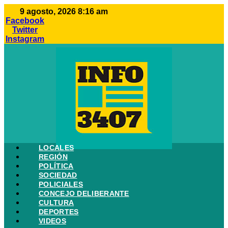
Ir
9 agosto, 2026 8:16 am
al
Facebook
contenido
Twitter
Instagram
LOCALES
REGIÓN
POLÍTICA
SOCIEDAD
POLICIALES
CONCEJO DELIBERANTE
CULTURA
DEPORTES
VIDEOS