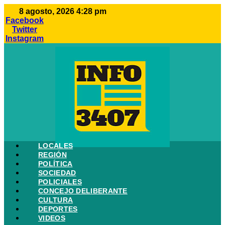
Ir
8 agosto, 2026 4:28 pm
al
Facebook
contenido
Twitter
Instagram
LOCALES
REGIÓN
POLÍTICA
SOCIEDAD
POLICIALES
CONCEJO DELIBERANTE
CULTURA
DEPORTES
VIDEOS