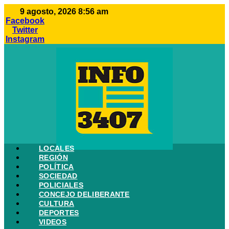
Ir
9 agosto, 2026 8:56 am
al
Facebook
contenido
Twitter
Instagram
LOCALES
REGIÓN
POLÍTICA
SOCIEDAD
POLICIALES
CONCEJO DELIBERANTE
CULTURA
DEPORTES
VIDEOS