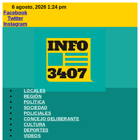
Ir
6 agosto, 2026 1:24 pm
al
Facebook
contenido
Twitter
Instagram
LOCALES
REGIÓN
POLÍTICA
SOCIEDAD
POLICIALES
CONCEJO DELIBERANTE
CULTURA
DEPORTES
VIDEOS